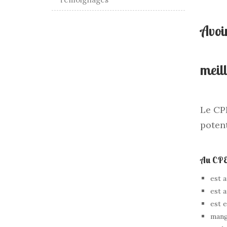
Avoir
meil
Le CPE
potent
Au CPE 
est 
est a
est e
mange