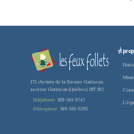
À prop
Histo
Missi
175 chemin de la Savane Gatineau,
secteur Gatineau (Québec) J8T 1R2
Conse
Téléphone:
819-561-9747
L'équ
Télécopieur:
819-561-5395