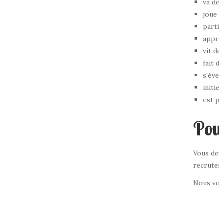
va d
joue 
part
appre
vit 
fait 
s'éve
initi
est p
Pou
Vous de
recrute
Nous vou