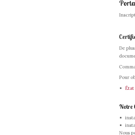
Porta
Inscrip
Certif
De plus
docume
Command
Pour ob
État
Notre 
insta
inst
Nous po